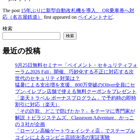
The post
15年ぶりに新型自動改札機を導入、 QR乗車券へ対
応（名古屋鉄道）
first appeared on
ペイメントナビ
.
検索
検索
最近の投稿
9月25日無料セミナー「ペイメント・セキュリティフォ
ーラム2026 Fall」開催、巧妙化する不正に対応する次
世代のセキュリティ対策は？
猛暑による支出増を支援、800万突破のOliver全員にセ
ブン‐イレブン店舗で使える無料クーポンをプレゼント
「楽天トラベル ボーナスプログラム」で予約時の即時
割引に対応（楽天）
「その詐欺、どこで防げたか？」をテーマに専門家が
解説 トビラジステムズ、Classroom Adventure、かっこ
の３社が企画
「ローソン高輪ゲートウェイシティ店」でステーブル
コインによるコンビニ店頭決済の実証実験