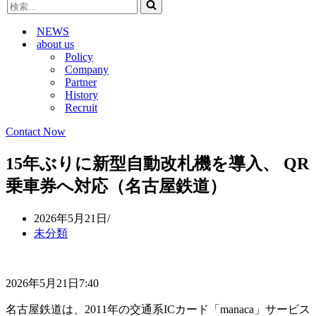
検
ビ
ゲ
索...
ゲ
ー
NEWS
ー
シ
about us
シ
ョ
Policy
ョ
ン
Company
ン
メ
Partner
メ
ニ
History
ニ
ュ
Recruit
ュ
ー
ー
Contact Now
15年ぶりに新型自動改札機を導入、 QR
乗車券へ対応（名古屋鉄道）
2026年5月21日
未分類
2026年5月21日7:40
名古屋鉄道は、2011年の交通系ICカード「manaca」サービス