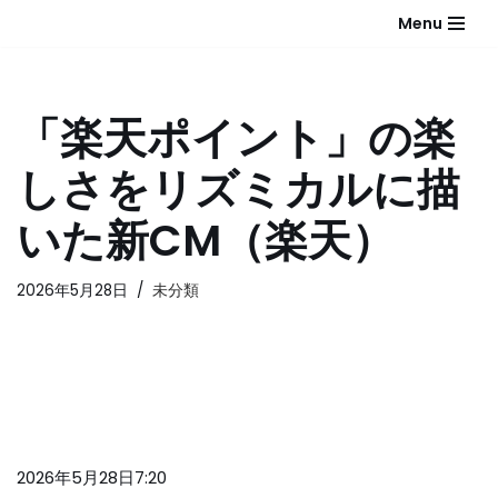
Menu
コ
ン
テ
「楽天ポイント」の楽
ン
ツ
しさをリズミカルに描
へ
ス
いた新CM（楽天）
キ
ッ
2026年5月28日
未分類
プ
2026年5月28
日7
:20