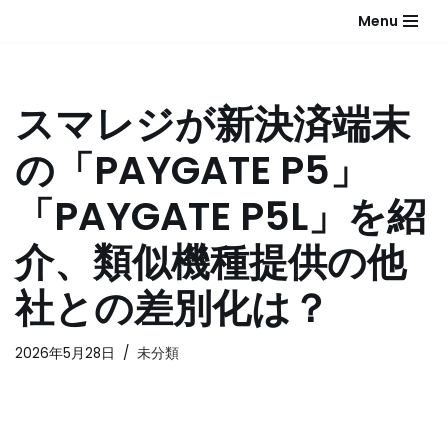
Menu
コ
ン
テ
スマレジが新決済端末
ン
ツ
の「PAYGATE P5」
へ
ス
「PAYGATE P5L」を紹
キ
ッ
介、類似機種提供の他
プ
社との差別化は？
2026年5月28日
未分類