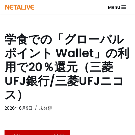
Menu
コ
ン
テ
学食での「グローバル
ン
ツ
ポイント Wallet」の利
へ
ス
用で20％還元（三菱
キ
ッ
UFJ銀行/三菱UFJニコ
プ
ス）
2026年6月9日
未分類