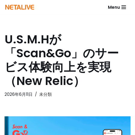
Menu
コ
ン
テ
U.S.M.Hが
ン
ツ
「Scan&Go」のサー
へ
ス
ビス体験向上を実現
キ
ッ
（New Relic）
プ
2026年6月11日
未分類