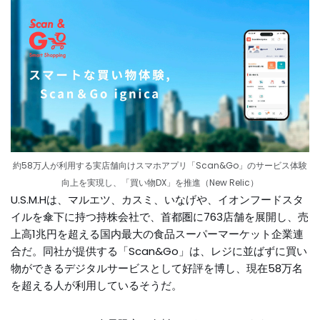
約58万人が利用する実店舗向けスマホアプリ「Scan&Go」のサービス体験
向上を実現し、「買い物DX」を推進（New Relic）
U.S.M.Hは、マルエツ、カスミ、いなげや、イオンフードスタ
イルを傘下に持つ持株会社で、首都圏に763店舗を展開し、売
上高1兆円を超える国内最大の食品スーパーマーケット企業連
合だ。同社が提供する「Scan&Go」は、レジに並ばずに買い
物ができるデジタルサービスとして好評を博し、現在58万名
を超える人が利用しているそうだ。