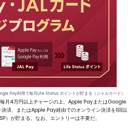
oogle Pay利用で毎月Life Status ポイントが貯まる（ジャルカード）
毎月4万円以上チャージの上、Apple PayまたはGoogle
チ決済、またはApple Pay経由でのオンライン決済を1回以
ント（LSP）が貯まる。なお、エントリーは不要だ。