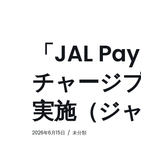
コ
ン
テ
「JAL P
ン
ツ
へ
ス
チャージ
キ
ッ
プ
実施（ジ
2026年6月15日
未分類