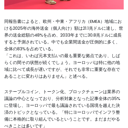
同報告書によると、欧州・中東・アフリカ（EMEA）地域にお
ける2025年の海外送金（個人向け）額は21.1兆ドルに達し、世
界の送金総額の48%を占め、2033年までに30.8兆ドルに成長
すると予測されている。中でも企業間送金が圧倒的に多く、
全体の83%を占めている。
「これは、いわば元本支払いの最も重要な拠点であり、しば
らくの間その状態が続くでしょう。ヨーロッパは特に他の地
域に比べて成長が遅いですが、それでも非常に重要な存在で
あることに変わりはありません」と述べる。
ステーブルコイン、トークン化、ブロックチェーンは業界の
議論の中心となっており、分析対象となった記事全体の35%
に登場し、ヨーロッパで最も議論されている国境を越えた決
済のトピックとなっている。「特にヨーロッパでインフラ整
備に本格的に取り組んでいるということです。まだまだやる
べきことは多いです」