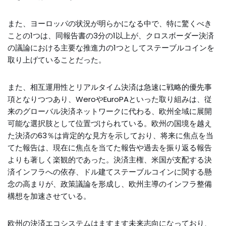
また、ヨーロッパの状況が明らかになる中で、特に驚くべき
ことの1つは、同報告書の3分の1以上が、クロスボーダー決済
の議論における主要な推進力の1つとしてステーブルコインを
取り上げていることだった。
また、相互運用性とリアルタイム決済は急速に戦略的優先事
項となりつつあり、WeroやEuroPAといった取り組みは、従
来のグローバル決済ネットワークに代わる、欧州全域に展開
可能な選択肢として位置づけられている。欧州の国境を越え
た決済の63％は肯定的な見方を示しており、将来に焦点を当
てた報告は、現在に焦点を当てた報告や過去を振り返る報告
よりも著しく楽観的であった。決済主権、米国が支配する決
済インフラへの依存、ドル建てステーブルコインに関する懸
念の高まりが、政策議論を形成し、欧州主導のインフラ整備
構想を加速させている。
欧州の決済エコシステムはますます未来志向になっており、