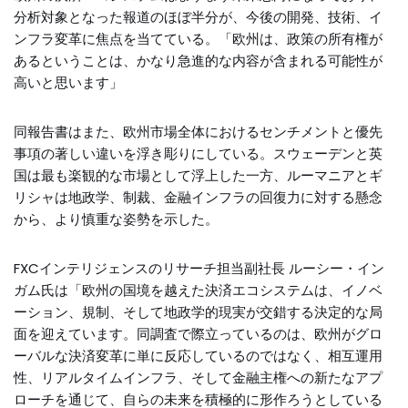
分析対象となった報道のほぼ半分が、今後の開発、技術、イ
ンフラ変革に焦点を当てている。「欧州は、政策の所有権が
あるということは、かなり急進的な内容が含まれる可能性が
高いと思います」
同報告書はまた、欧州市場全体におけるセンチメントと優先
事項の著しい違いを浮き彫りにしている。スウェーデンと英
国は最も楽観的な市場として浮上した一方、ルーマニアとギ
リシャは地政学、制裁、金融インフラの回復力に対する懸念
から、より慎重な姿勢を示した。
FXCインテリジェンスのリサーチ担当副社長 ルーシー・イン
ガム氏は「欧州の国境を越えた決済エコシステムは、イノベ
ーション、規制、そして地政学的現実が交錯する決定的な局
面を迎えています。同調査で際立っているのは、欧州がグロ
ーバルな決済変革に単に反応しているのではなく、相互運用
性、リアルタイムインフラ、そして金融主権への新たなアプ
ローチを通じて、自らの未来を積極的に形作ろうとしている