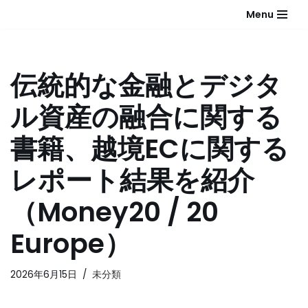
Menu
コ
ン
テ
伝統的な金融とデジタ
ン
ツ
ル資産の融合に関する
へ
ス
書籍、越境ECに関する
キ
ッ
レポート結果を紹介
プ
（Money20 / 20
Europe）
2026年6月15日
未分類