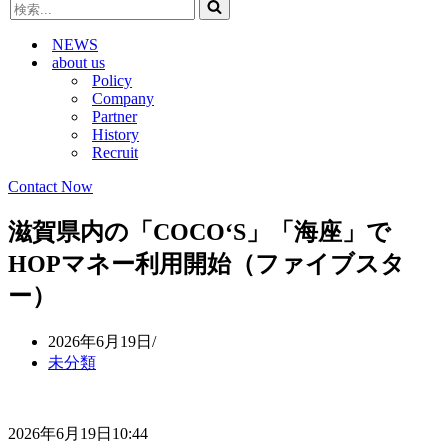
検
ビ
ゲ
索...
ゲ
ー
NEWS
ー
シ
about us
シ
ョ
Policy
ョ
ン
Company
ン
メ
Partner
メ
ニ
History
ニ
ュ
Recruit
ュ
ー
ー
Contact Now
滋賀県内の「COCO‘S」「海座」で
HOPマネー利用開始（ファイブスタ
ー）
2026年6月19日
未分類
2026年6月19日10:44