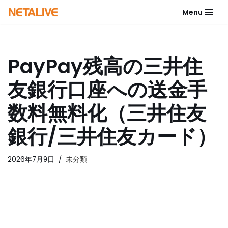
Menu
コ
ン
テ
PayPay残高の三井住
ン
ツ
友銀行口座への送金手
へ
ス
数料無料化（三井住友
キ
ッ
銀行/三井住友カード）
プ
2026年7月9日
未分類