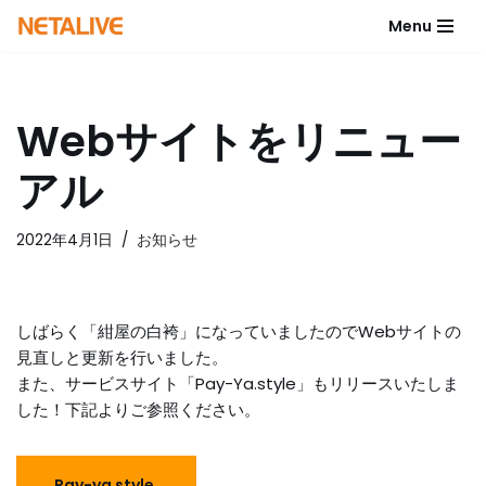
Menu
コ
ン
テ
Webサイトをリニュー
ン
ツ
アル
へ
ス
キ
2022年4月1日
お知らせ
ッ
プ
しばらく「紺屋の白袴」になっていましたのでWebサイトの
見直しと更新を行いました。
また、サービスサイト「Pay-Ya.style」もリリースいたしま
した！下記よりご参照ください。
Pay-ya style.