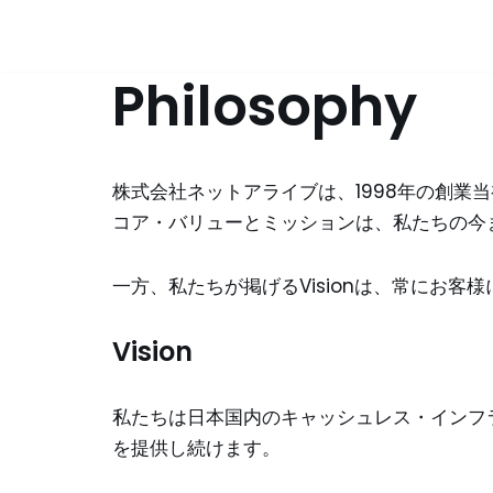
コ
Philosophy
ン
テ
ン
ツ
株式会社ネットアライブは、1998年の創業
へ
コア・バリューとミッションは、私たちの今
ス
キ
一方、私たちが掲げるVisionは、常にお
ッ
プ
Vision
私たちは日本国内のキャッシュレス・インフ
を提供し続けます。