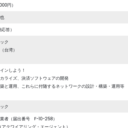
000円）
也
自動応答）
ック
ogy（台湾）
インしよう！
カライズ、決済ソフトウェアの開発
築と運用、これらに付随するネットワークの設計・構築・運用等
ック
者（届出番号 F-10-258）
de AA（アクワイアリング・エージェント）