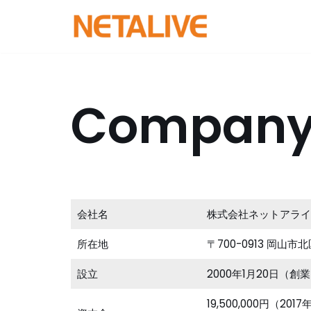
コ
ン
テ
ン
Compan
ツ
へ
ス
キ
ッ
プ
会社名
株式会社ネットアライブ(NE
所在地
〒700-0913 岡山市
設立
2000年1月20日（創業
19,500,000円（201