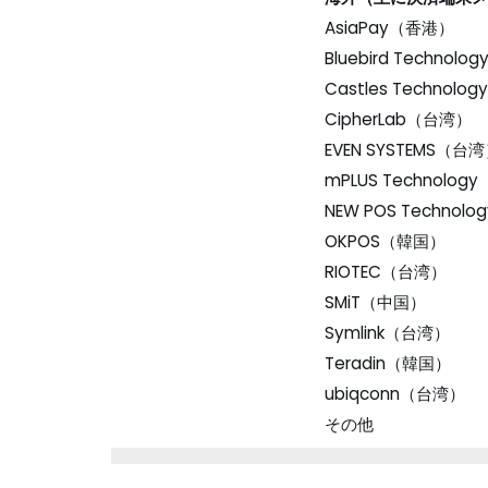
AsiaPay（香港）
Bluebird Technol
Castles Technol
CipherLab（台湾）
EVEN SYSTEMS（台
mPLUS Technolo
NEW POS Techno
OKPOS（韓国）
RIOTEC（台湾）
SMiT（中国）
Symlink（台湾）
Teradin（韓国）
ubiqconn（台湾）
その他