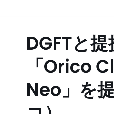
コ
ン
テ
DGFTと
ン
ツ
へ
ス
「Orico C
キ
ッ
プ
Neo」を
コ）