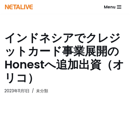
Menu
コ
ン
テ
インドネシアでクレジ
ン
ツ
ットカード事業展開の
へ
ス
Honestへ追加出資（オ
キ
ッ
リコ）
プ
2023年11月1日
未分類