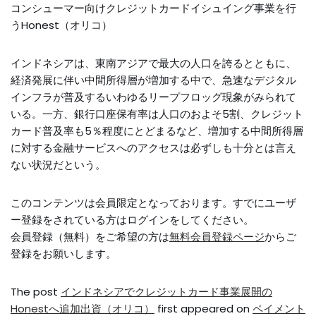
コンシューマー向けクレジットカードイシュイング事業を行
うHonest（オリコ）
インドネシアは、東南アジアで最大の人口を誇るとともに、
経済発展に伴い中間所得層が増加する中で、急速なデジタル
インフラが普及するいわゆるリープフロッグ現象がみられて
いる。一方、銀行口座保有率は人口のおよそ5割、クレジット
カード普及率も5％程度にとどまるなど、増加する中間所得層
に対する金融サービスへのアクセスは必ずしも十分とは言え
ない状況だという。
このコンテンツは会員限定となっております。すでにユーザ
ー登録をされている方はログインをしてください。
会員登録（無料）をご希望の方は
無料会員登録ページ
からご
登録をお願いします。
The post
インドネシアでクレジットカード事業展開の
Honestへ追加出資（オリコ）
first appeared on
ペイメント