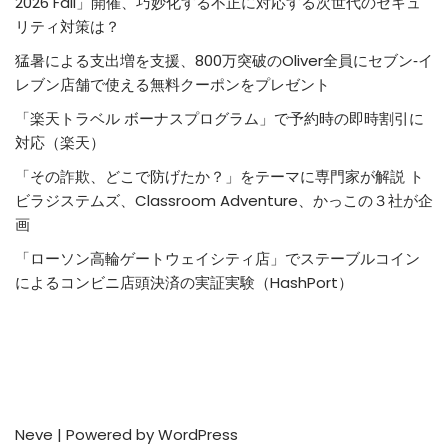
2026 Fall」開催、巧妙化する不正に対応する次世代のセキュ
リティ対策は？
猛暑による支出増を支援、800万突破のOliver全員にセブン‐イ
レブン店舗で使える無料クーポンをプレゼント
「楽天トラベル ボーナスプログラム」で予約時の即時割引に
対応（楽天）
「その詐欺、どこで防げたか？」をテーマに専門家が解説 ト
ビラジステムズ、Classroom Adventure、かっこの３社が企
画
「ローソン高輪ゲートウェイシティ店」でステーブルコイン
によるコンビニ店頭決済の実証実験（HashPort）
Neve
| Powered by
WordPress