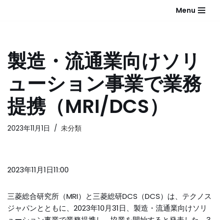
Menu
コ
ン
テ
製造・流通業向けソリ
ン
ツ
ューション事業で業務
へ
ス
提携（MRI/DCS）
キ
ッ
2023年11月1日
未分類
プ
2023年11月1日11:00
三菱総合研究所（MRI）と三菱総研DCS（DCS）は、テクノス
ジャパンとともに、2023年10月31日、製造・流通業向けソリ
ューション事業で業務提携し、協業を開始すると発表した。3