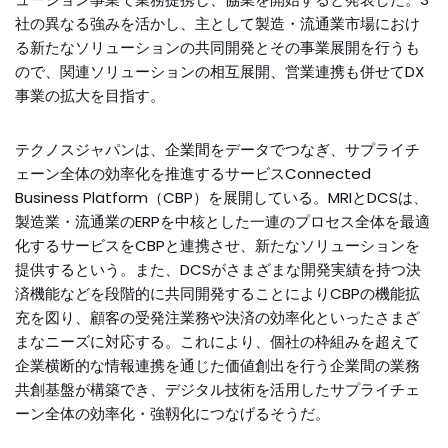
社の異なる強みを活かし、主として製造・流通業市場におけ
る新たなソリューションの共同開発とその事業展開を行うも
ので、関連ソリューションの相互展開、営業連携も併せてDX
事業の拡大を目指す。
テクノスジャパンは、企業間をデータでつなぎ、サプライチ
ェーン全体の効率化を推進するサービスConnected
Business Platform（CBP）を展開している。MRIとDCSは、
製造業・流通業のERPを中核とした一連のプロセス全体を最適
化するサービスをCBPと連携させ、新たなソリューションを
提供するという。また、DCSがさまざまな開発実績を持つ決
済機能などを段階的に共同開発することによりCBPの機能拡
充を図り、顧客の受発注業務や決済の効率化といったさまざ
まなニーズに対応する。これにより、個社の枠組みを超えて
企業横断的な情報連携を通じた価値創出を行う企業間の業務
共創基盤が構築でき、デジタル技術を活用したサプライチェ
ーン全体の効率化・強靱化につなげるそうだ。