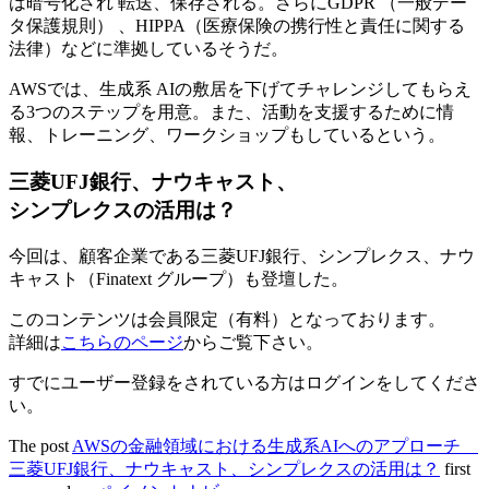
は暗号化され 転送、保存される。さらにGDPR （一般デー
タ保護規則） 、HIPPA（医療保険の携行性と責任に関する
法律）などに準拠しているそうだ。
AWSでは、生成系 AIの敷居を下げてチャレンジしてもらえ
る3つのステップを用意。また、活動を支援するために情
報、トレーニング、ワークショップもしているという。
三菱UFJ銀行、ナウキャスト、
シンプレクスの活用は？
今回は、顧客企業である三菱UFJ銀行、シンプレクス、ナウ
キャスト（Finatext グループ）も登壇した。
このコンテンツは会員限定（有料）となっております。
詳細は
こちらのページ
からご覧下さい。
すでにユーザー登録をされている方は
ログイン
をしてくださ
い。
The post
AWSの金融領域における生成系AIへのアプローチ
三菱UFJ銀行、ナウキャスト、シンプレクスの活用は？
first