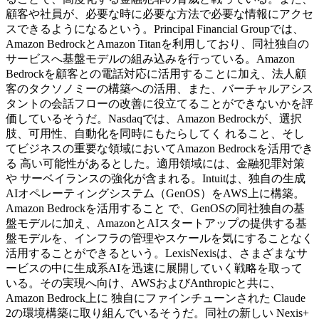
顧客や社員が、必要な時に必要な方法で必要な情報にアクセ
スできるようになるという。Principal Financial Groupでは、
Amazon BedrockとAmazon Titanを利用しており、同社独自の
サービスへ基盤モデルの組み込みを行っている。Amazon
Bedrockを顧客との電話対応に活用することに加え、法人顧
客のタクソノミーの構築への活用、また、バーチャルアシス
タントの会話フローの改善に役立てることができないかを評
価しているそうだ。Nasdaqでは、Amazon Bedrockが、選択
肢、可用性、自動化を同時にもたらしてく れること、そし
てビジネスの重要な領域においてAmazon Bedrockを活用でき
る 高い可能性があるとした。適用領域には、金融犯罪対策
や サーベイランスの強化が含まれる。Intuitは、独自の生成
AIオペレーティングシステム（GenOS）をAWS上に構築。
Amazon Bedrockを活用すること で、GenOSの同社独自の基
盤モデルに加え、AmazonとAIスタートアップの提供する基
盤モデルを、インフラの管理やスケールを気にすることなく
活用することができるという。LexisNexisは、さまざまなサ
ービスの中に生成系AIを迅速に展開していく戦略を取って
いる。その実現へ向け、AWSおよびAnthropicと共に、
Amazon Bedrock上に 独自にファインチューンされた Claude
2の環境構築に取り組んでいるそうだ。同社の新しい Nexis+