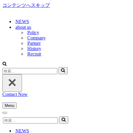
コンテンツへスキップ
NEWS
about us
Policy
Company
Partner
History
Recruit
検
索...
Contact Now
Menu
ナ
ナ
ビ
検
ビ
ゲ
索...
ゲ
ー
NEWS
ー
シ