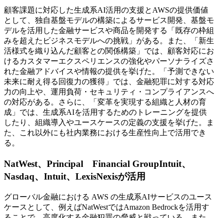
顧客課題に対応した生成系AI活用の支援とAWSの提供価値
として、独自基盤モデルの構築によるサービス開発、基盤モ
デルを活用した金融サービスや商品を開発する「既存の枠組
みを超えたビジネスモデルへの挑戦」がある。また、「新生
活様式を織り込んだ顧客との関係構築」では、顧客対応にお
けるカスタマーエクスペリエンスの強化やパーソナライズさ
れた金融アドバイスや情報の提供を挙げた。「予測できない
未来に耐え得る回復力の獲得」では、金融犯罪に対する対応
力の向上や、運用負荷・セキュリティ・コンプライアンスへ
の対応がある。さらに、「変革を実現する組織と人材の育
成」では、生成系AIを活用するためのトレーニングを提供
したり、組織導入やユースケースの定義の支援を挙げた。ま
た、これ以外にも社内業務における生産性向上で活用でき
る。
NatWest、Principal Financial GroupIntuit、
Nasdaq、Intuit、LexisNexisが活用
グローバル金融における AWS の生成系AIサービスのユース
ケースとして、例えばNatWestではAmazon Bedrockを活用す
ることで、高度化する金融犯罪の脅威と戦っている。また、