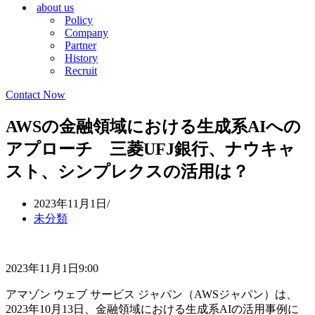
about us
シ
ョ
Policy
ョ
ン
Company
ン
メ
Partner
メ
ニ
History
ニ
ュ
Recruit
ュ
ー
ー
Contact Now
AWSの金融領域における生成系AIへの
アプローチ 三菱UFJ銀行、ナウキャ
スト、シンプレクスの活用は？
2023年11月1日
未分類
2023年11月1日9:00
アマゾン ウェブ サービス ジャパン（AWSジャパン）は、
2023年10月13日、金融領域における生成系AIの活用事例に