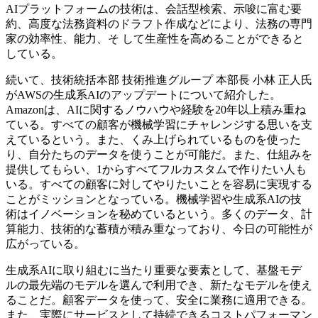
AIプラットフォームの技術は、会話型検索、示唆に富む要
約、高度な法務資料のドラフト作成などにより、法務の専門
家の効率性、能力、そ して生産性を高めることができると
している。
続いて、技術統括本部 技術推進グループ 本部長 小林 正人氏
がAWSの生成系AIのアップデートについて紹介した。
Amazonは、AIに関するノウハウや経験を20年以上積み重ね
ている。すべての顧客が機械学習にチャレンジする思いを支
えているという。また、くみ上げられているものを使った
り、自分たちのデータを使うことが可能だ。また、仕組みを
提供してもらい、1からすべてフルカスタムで作りたい人も
いる。すべての顧客に対してやりたいことを容易に実現する
ことがミッションとなっている。機械学習や生成系AIの技
術はイノベーションを秘めているという。多くのデータ、計
算能力、技術的な蓄積が積み重なっており、今日の可能性が
広がっている。
生成系AIに取り組むに当たり重要な要素として、基盤モデ
ルの最先端のモデルを選んで利用でき、新たなモデルを使え
ることだ。顧客データを使って、安全に業務に適用できる。
また、実際にサービスとして持続できるコストパフォーマン