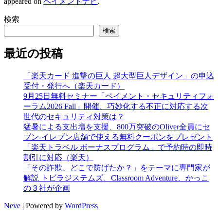
appeared on
ペイメントナビ
.
検索
検索
最近の投稿
「楽天カード 進撃の巨人 超大型巨人デザイン」の申込
受付・発行へ（楽天カード）
9月25日無料セミナー「ペイメント・セキュリティフォ
ーラム2026 Fall」開催、巧妙化する不正に対応する次
世代のセキュリティ対策は？
猛暑による支出増を支援、800万突破のOliver全員にセ
ブン‐イレブン店舗で使える無料クーポンをプレゼント
「楽天トラベル ボーナスプログラム」で予約時の即時
割引に対応（楽天）
「その詐欺、どこで防げたか？」をテーマに専門家が
解説 トビラジステムズ、Classroom Adventure、かっこ
の３社が企画
Neve
| Powered by
WordPress