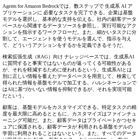
Agents for Amazon Bedrockでは、数ステップで 生成系 AI ア
プリケーションに 必要なタスクを完了できる。企業は基盤
モデルを選択し、基本的な支持を伝える。社内の顧客データ
ベースから関連するデータソースを参照し、実行可能なアク
ションを指示するワークフローだ。また、細かいタスクに分
割して、エージェントを使うモデルを選んで、指示を与え
て、どういうアクションをするかを定義できるそうだ。
検索拡張生成（RAG）向け ナレッジベースでは、生成系AI
に質問すると事実ではないものが返ってくる可能性がある
が、それを軽減するために使われるという。生成系AIとは
別に正しい情報を蓄えたデータベースを用意して、検索して
得られた情報を基盤モデルで加工する。ハルシネーションで
はAIに基づかいない情報を抑制できるが、それを実現可能
だという。
顧客は、基盤モデルをカスタマイズできる。特定タスクの精
度を最大限に高めるとともに、カスタマイズはファインチュ
ーニング可能だ。また、顧客データはプライベートかつセキ
ュアに保護される。顧客データが 利用される基盤モデルの
学習に利用されることはないという。また、すべてのデータ