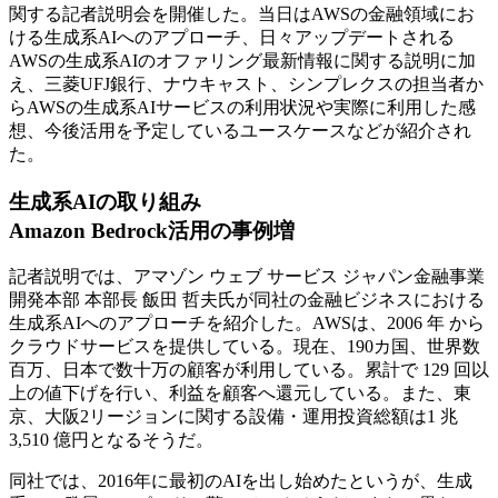
関する記者説明会を開催した。当日はAWSの金融領域にお
ける生成系AIへのアプローチ、日々アップデートされる
AWSの生成系AIのオファリング最新情報に関する説明に加
え、三菱UFJ銀行、ナウキャスト、シンプレクスの担当者か
らAWSの生成系AIサービスの利用状況や実際に利用した感
想、今後活用を予定しているユースケースなどが紹介され
た。
生成系AIの取り組み
Amazon Bedrock活用の事例増
記者説明では、アマゾン ウェブ サービス ジャパン金融事業
開発本部 本部長 飯田 哲夫氏が同社の金融ビジネスにおける
生成系AIへのアプローチを紹介した。AWSは、2006 年 から
クラウドサービスを提供している。現在、190カ国、世界数
百万、日本で数十万の顧客が利用している。累計で 129 回以
上の値下げを行い、利益を顧客へ還元している。また、東
京、大阪2リージョンに関する設備・運用投資総額は1 兆
3,510 億円となるそうだ。
同社では、2016年に最初のAIを出し始めたというが、生成