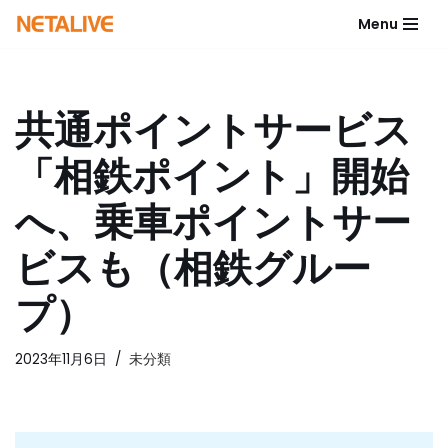
Menu
コ
ン
テ
共通ポイントサービス
ン
ツ
「相鉄ポイント」開始
へ
ス
へ、乗車ポイントサー
キ
ッ
ビスも（相鉄グルー
プ
プ）
2023年11月6日
未分類