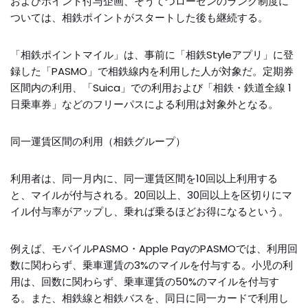
およびポイント付与企画、そうてつローゼンのランク制度に
ついては、相鉄ポイントがスタートした後も継続する。
「相鉄ポイントマイル」は、事前に「相鉄Styleアプリ」に登
録した「PASMO」で相鉄線内を利用した人が対象だ。定期券
区間内の利用、「Suica」での利用および「相鉄・鉄道全線 1
日乗車券」などのフリーパスによる利用は対象外となる。
同一運賃区間の利用（相鉄グループ）
利用者は、同一月内に、同一運賃区間を10回以上利用する
と、マイルが付与される。20回以上、30回以上を区切りにマ
イル付与率がアップし、乗れば乗るほどお得になるという。
例えば、モバイルPASMO・Apple PayのPASMOでは、利用回
数に関わらず、乗車運賃の3%のマイルを付与する。小児の利
用は、回数に関わらず、乗車運賃の50%のマイルを付与す
る。また、相鉄線と相鉄バスを、同日に同一カードで利用し