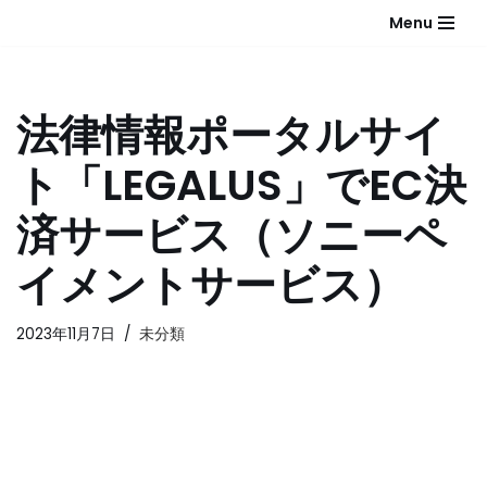
Menu
コ
ン
テ
法律情報ポータルサイ
ン
ツ
ト「LEGALUS」でEC決
へ
ス
済サービス（ソニーペ
キ
ッ
イメントサービス）
プ
2023年11月7日
未分類