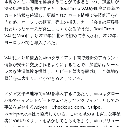
承認されない問題を解消することができるという。加盟店が
決済処理情報を送信すると、Real Time VAUが即座に最新の
カード情報を確認し、更新されたカード情報で決済処理を行
うため、オーソリの拒否、売上の損失、カード会員の顧客離
れといったケースが発生しにくくなるそうだ。Real Time
VAUはVisaにより2017年に北米で初めて導入され、2022年に
ヨーロッパでも導入された。
VAUにより加盟店とVisaクライアント間で最新のアカウント
情報が安全に交換されるようにすることで、加盟店はシーム
レスな決済体験を提供し、リピート顧客を醸成し、全体的な
収益を拡大することができるとしている、
アジア太平洋地域でVAUを導入するにあたり、Visaはグロー
バルでペイメントゲートウェイおよびアクワイアラとしての
事業を展開するAdyen、Checkout. com、Stripe、
Worldpayの4社と協業している。この地域のさまざまな事業
者にVAUのメリットを活かしてもらえるよう、Visaソリュー