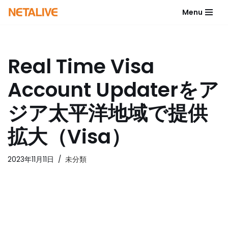
Menu
コ
ン
テ
Real Time Visa
ン
ツ
Account Updaterをア
へ
ス
ジア太平洋地域で提供
キ
ッ
拡大（Visa）
プ
2023年11月11日
未分類