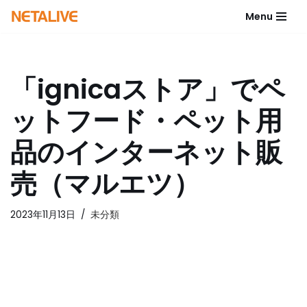
Menu
コ
ン
テ
「ignicaストア」でペ
ン
ツ
ットフード・ペット用
へ
ス
品のインターネット販
キ
ッ
売（マルエツ）
プ
2023年11月13日
未分類