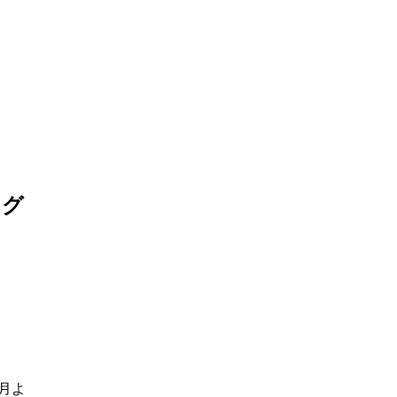
ング
月よ