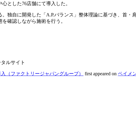
中心とした76店舗にて導入した。
。独自に開発した「A.P.バランス」整体理論に基づき、首・
態を確認しながら施術を行う。
ータルサイト
」導入（ファクトリージャパングループ）
first appeared on
ペイメ