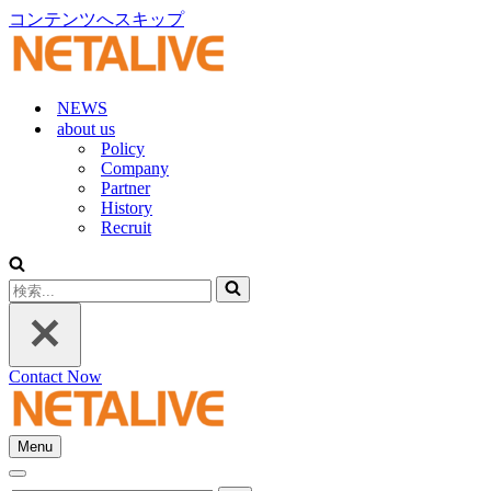
コンテンツへスキップ
NEWS
about us
Policy
Company
Partner
History
Recruit
検
索...
Contact Now
Menu
ナ
ナ
ビ