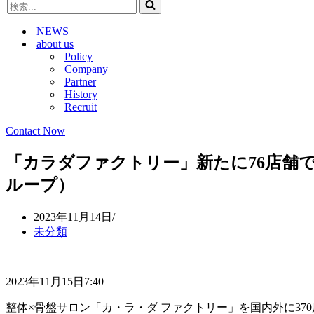
検
ビ
ゲ
索...
ゲ
ー
NEWS
ー
シ
about us
シ
ョ
Policy
ョ
ン
Company
ン
メ
Partner
メ
ニ
History
ニ
ュ
Recruit
ュ
ー
ー
Contact Now
「カラダファクトリー」新たに76店舗で
ループ）
2023年11月14日
未分類
2023年11月15日7:40
整体×骨盤サロン「カ・ラ・ダ ファクトリー」を国内外に370