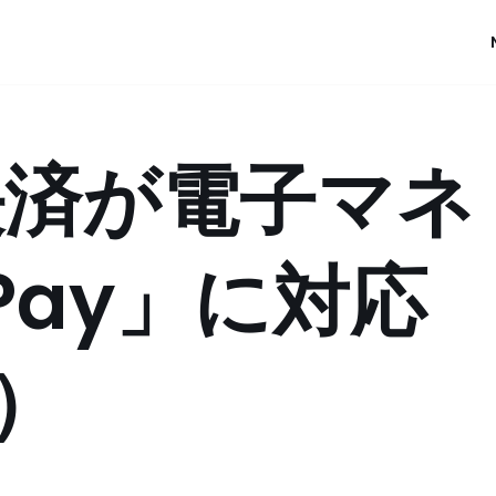
 決済が電子マネ
Pay」に対応
S）