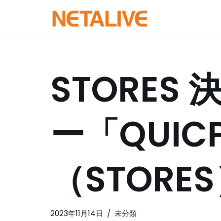
コ
ン
テ
ン
STORES
ツ
へ
ス
ー「QUIC
キ
ッ
プ
（STORE
2023年11月14日
未分類