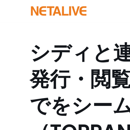
コ
ン
テ
ン
シディと
ツ
へ
ス
発行・閲
キ
ッ
プ
でをシー