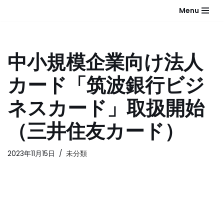
Menu
コ
ン
テ
中小規模企業向け法人
ン
ツ
カード「筑波銀行ビジ
へ
ス
ネスカード」取扱開始
キ
ッ
（三井住友カード）
プ
2023年11月15日
未分類