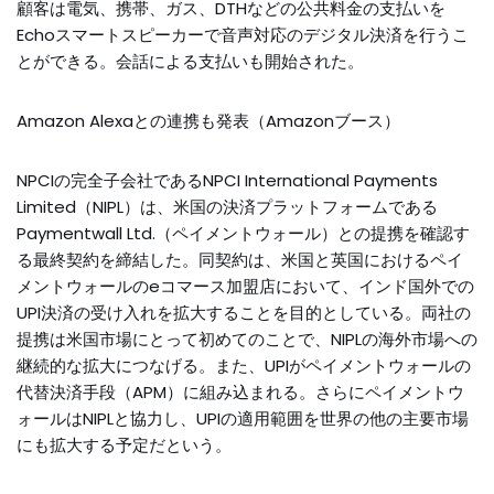
顧客は電気、携帯、ガス、DTHなどの公共料金の支払いを
Echoスマートスピーカーで音声対応のデジタル決済を行うこ
とができる。会話による支払いも開始された。
Amazon Alexaとの連携も発表（Amazonブース）
NPCIの完全子会社であるNPCI International Payments
Limited（NIPL）は、米国の決済プラットフォームである
Paymentwall Ltd.（ペイメントウォール）との提携を確認す
る最終契約を締結した。同契約は、米国と英国におけるペイ
メントウォールのeコマース加盟店において、インド国外での
UPI決済の受け入れを拡大することを目的としている。両社の
提携は米国市場にとって初めてのことで、NIPLの海外市場への
継続的な拡大につなげる。また、UPIがペイメントウォールの
代替決済手段（APM）に組み込まれる。さらにペイメントウ
ォールはNIPLと協力し、UPIの適用範囲を世界の他の主要市場
にも拡大する予定だという。