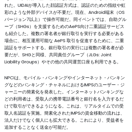
れた。UIDAIが導入した顔認証方式は、認証のための指紋や虹
彩のような外部デバイスが不要だ。現在、Android端末（OS
バージョン7以上）で操作可能だ。同イベントでは、自助グル
ープ（SHGs）を支援するためのAePS向け二重認証サービス
も紹介した。複数の署名者が銀行取引を実行する必要がある
場合に、相互運用可能な AePS 取引を促進するために、二重
認証をサポートする。銀行取引の実行には複数の署名者が必
要だが、SHGと同様、共同責任グループ（JLGs: Joint
Liability Groups）やその他の共同運営口座も利用できる。
NPCIは、モバイル・バンキングやインターネット・バンキン
グなどのバンキング・チャネルにおけるIMPSのユーザー・ジ
ャーニーの簡素化を発表した。インターネットバンキングな
どの利用者は、受取人の携帯電話番号と銀行名を入力するだ
けで取引ができるようになる。これは、リアルタイムでの受
取人名認証を実施。簡素化されたIMPSの資金移動の流れは、
法人だけでなく個人にも拡大できる。これにより、受益者を
追加することなく送金が可能だ。