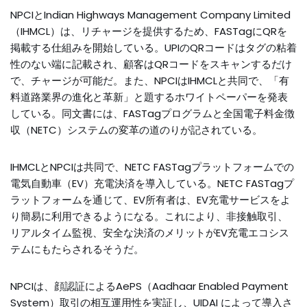
NPCIとIndian Highways Management Company Limited
（IHMCL）は、リチャージを提供するため、FASTagにQRを
掲載する仕組みを開始している。UPIのQRコードはタグの粘着
性のない端に記載され、顧客はQRコードをスキャンするだけ
で、チャージが可能だ。また、NPCIはIHMCLと共同で、「有
料道路業界の進化と革新」と題するホワイトペーパーを発表
している。同文書には、FASTagプログラムと全国電子料金徴
収（NETC）システムの変革の道のりが記されている。
IHMCLとNPCIは共同で、NETC FASTagプラットフォームでの
電気自動車（EV）充電決済を導入している。NETC FASTagプ
ラットフォームを通じて、EV所有者は、EV充電サービスをよ
り簡易に利用できるようになる。これにより、非接触取引、
リアルタイム監視、安全な決済のメリットがEV充電エコシス
テムにもたらされるそうだ。
NPCIは、顔認証によるAePS（Aadhaar Enabled Payment
System）取引の相互運用性を実証し、UIDAI によって導入さ