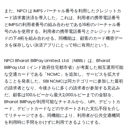
また、NPCI は IMPS バーチャル番号を利用したクレジットカ
ード請求書決済を導入した。これは、利用者の携帯電話番号
とIMPSの利用者番号の組み合わせである16桁のバーチャル番
号のみを使用する。利用者の携帯電話番号とクレジットカー
ドの下4桁を組み合わせる。同機能は、顧客のカード機密デー
タを保存しない決済アプリにとって特に有用だという。
NPCI Bharat BillPay Limited. Ltd.（NBBL）は、Bharat
BillPay Ltd（インド政府住宅都市省）が考案した相互運用可能
な交通カードである「NCMC」を追加し、サービスを拡大す
ることを発表した。SBI NCMCは同カテゴリーに参加した最初
の請求者となり、今後さらに多くの請求者が参加する見込み
だ。顧客は100ルピーから最大2,000ルピーまでの金額を、
Bharat BillPayが利用可能なチャネルから、UPI、デビットカ
ード、デビットカードなどのサポートされた支払手段を介し
てリチャージできる。同機能により、利用者が公共交通機関
を利用時に手間をかけずに利用できるようにする。