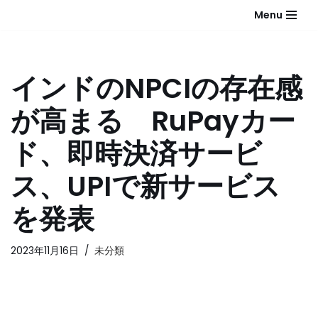
Menu
コ
ン
テ
インドのNPCIの存在感
ン
ツ
が高まる RuPayカー
へ
ス
ド、即時決済サービ
キ
ッ
ス、UPIで新サービス
プ
を発表
2023年11月16日
未分類