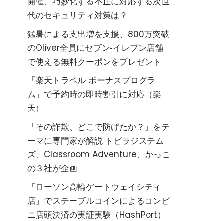
開催、巧妙化する不正に対応する次世
代のセキュリティ対策は？
猛暑による支出増を支援、800万突破
のOliver全員にセブン‐イレブン店舗
で使える無料クーポンをプレゼント
「楽天トラベル ボーナスプログラ
ム」で予約時の即時割引に対応（楽
天）
「その詐欺、どこで防げたか？」をテ
ーマに専門家が解説 トビラジステム
ズ、Classroom Adventure、かっこ
の３社が企画
「ローソン高輪ゲートウェイシティ
店」でステーブルコインによるコンビ
ニ店頭決済の実証実験（HashPort）