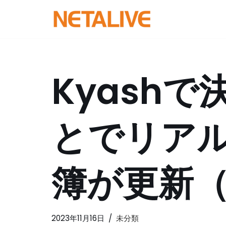
コ
ン
テ
ン
Kyash
ツ
へ
ス
とでリア
キ
ッ
プ
簿が更新（
2023年11月16日
未分類