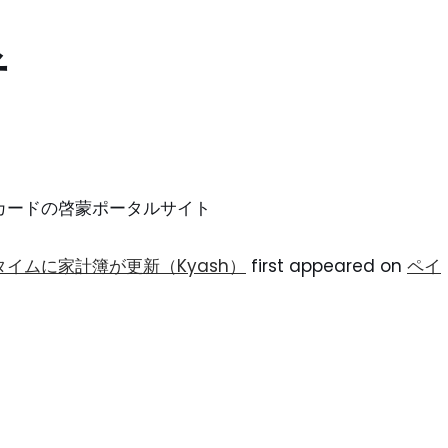
者
ントカードの啓蒙ポータルサイト
タイムに家計簿が更新（Kyash）
first appeared on
ペイ