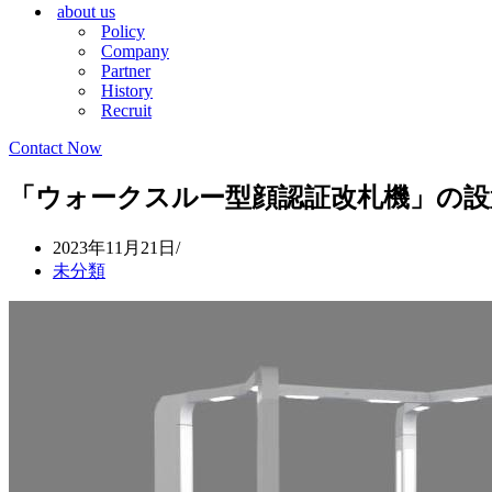
about us
シ
ョ
Policy
ョ
ン
Company
ン
メ
Partner
メ
ニ
History
ニ
ュ
Recruit
ュ
ー
ー
Contact Now
「ウォークスルー型顔認証改札機」の設置開始
2023年11月21日
未分類