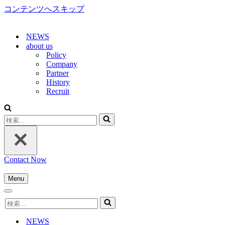
コンテンツへスキップ
NEWS
about us
Policy
Company
Partner
History
Recruit
検
索...
Contact Now
Menu
ナ
ナ
ビ
検
ビ
ゲ
索...
ゲ
ー
NEWS
ー
シ