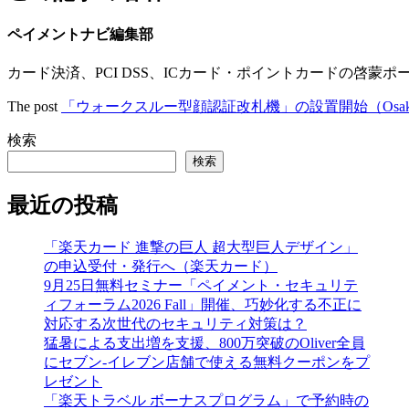
ペイメントナビ編集部
カード決済、PCI DSS、ICカード・ポイントカードの啓蒙ポ
The post
「ウォークスルー型顔認証改札機」の設置開始（Osaka 
検索
検索
最近の投稿
「楽天カード 進撃の巨人 超大型巨人デザイン」
の申込受付・発行へ（楽天カード）
9月25日無料セミナー「ペイメント・セキュリテ
ィフォーラム2026 Fall」開催、巧妙化する不正に
対応する次世代のセキュリティ対策は？
猛暑による支出増を支援、800万突破のOliver全員
にセブン‐イレブン店舗で使える無料クーポンをプ
レゼント
「楽天トラベル ボーナスプログラム」で予約時の