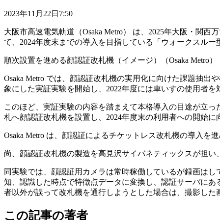
2023年11月22日7:50
大阪市高速電気軌道（Osaka Metro） は、2025年大
て、2024年度末までの導入を目指している「ウォークスルー型
順次設置を進める顔認証改札機（イメージ）（Osaka Metro）
Osaka Metro では、顔認証改札機の実用化に向けた課題抽出や
象にした実証実験を開始し、2022年度には車いすの使用者
このほど、実証実験の内容を踏まえて本格導入の目途が立ったことから
札へ顔認証改札機を設置し、2024年度末の利用者への開始
Osaka Metro は、顔認証によるチケットレス改札機の導
尚、顔認証改札機の製造を高見沢サイバネティックスが担い
同実験では、顔認証用カメラは常時稼働しているが録画はしていな
知、認識した時点で特徴点データに変換し、認証サーバにあ
者以外が誤って改札機を通行しようとした場合は、撮影した
この記事の著者