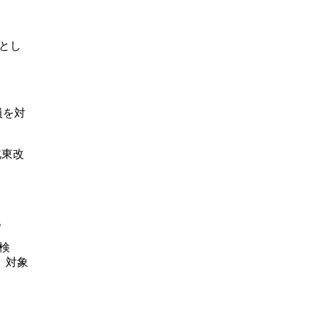
環とし
員を対
北東改
。
検
、対象