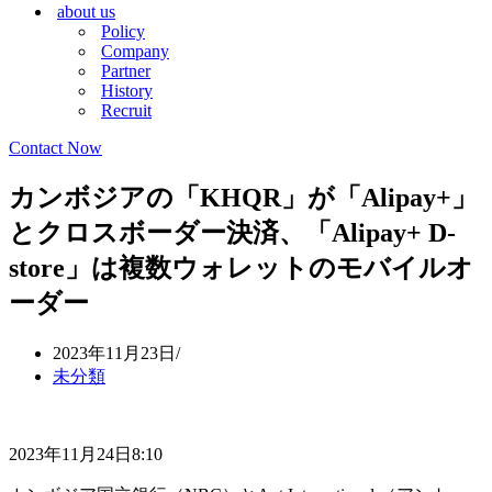
about us
シ
ョ
Policy
ョ
ン
Company
ン
メ
Partner
メ
ニ
History
ニ
ュ
Recruit
ュ
ー
ー
Contact Now
カンボジアの「KHQR」が「Alipay+」
とクロスボーダー決済、「Alipay+ D-
store」は複数ウォレットのモバイルオ
ーダー
2023年11月23日
未分類
2023年11月24日8:10