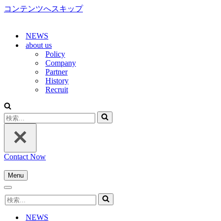
コンテンツへスキップ
NEWS
about us
Policy
Company
Partner
History
Recruit
検
索...
Contact Now
Menu
ナ
ナ
ビ
検
ビ
ゲ
索...
ゲ
ー
NEWS
ー
シ