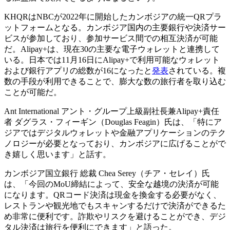
KHQRはNBCが2022年に開始したカンボジアの統一QRプラ
ットフォームとなる。カンボジア国内の主要銀行や決済サー
ビスが参加しており、参加サービス間での相互決済が可能
だ。Alipay+は、現在30の主要な電子ウォレットと連携して
いる。日本では11月16日にAlipay+で利用可能なウォレット
および銀行アプリの総数が16になったと
発表
されている。複
数の手段が利用できることで、膨大な数の旅行者を取り込む
ことが可能だ。
Ant International アント・グループ上級副社長兼Alipay+責任
者 ダグラス・フィーギン（Douglas Feagin）氏は、「特にア
ジアではデジタルウォレットや金融アプリケーションのテク
ノロジーが必要となっており、カンボジアに広げることがで
き嬉しく思います」と話す。
カンボジア国立銀行 総裁 Chea Serey（チア・セレイ）氏
は、「今回のMoU締結によって、安全な越境の決済が可能
になります。QRコード決済は現金を換金する必要がなく、
レストランや観光地でもスキャンするだけで決済ができるた
め非常に便利です。詐欺やリスクを避けることができ、デジ
タル決済は旅行を便利にできます」と語った。