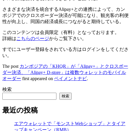
さまざまな決済を統合するAlipay+との連携によって、カン
ボジアでのクロスボーダー決済が可能になり、観光客の利便
性が向上し、同国の経済成長につながると期待している。
このコンテンツは会員限定（有料）となっております。
詳細は
こちらのページ
からご覧下さい。
すでにユーザー登録をされている方は
ログイン
をしてくださ
い。
The post
カンボジアの「KHQR」が「Alipay+」とクロスボー
ダー決済、「Alipay+ D-store」は複数ウォレットのモバイル
オーダー
first appeared on
ペイメントナビ
.
検索
検索
最近の投稿
エアウォレットで「モンストWebショップ」とタイア
ップキャンペーン（RMB）