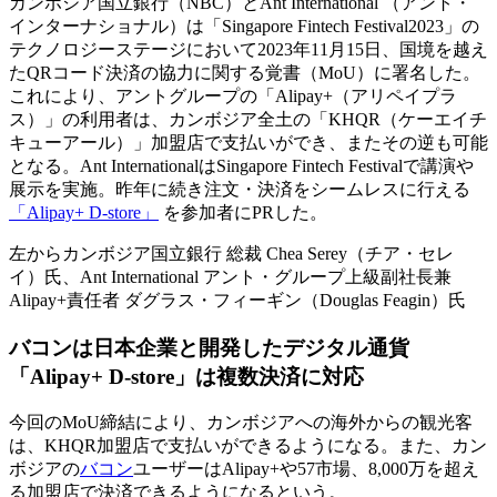
カンボジア国立銀行（NBC）とAnt International （アント・
インターナショナル）は「Singapore Fintech Festival2023」の
テクノロジーステージにおいて2023年11月15日、国境を越え
たQRコード決済の協力に関する覚書（MoU）に署名した。
これにより、アントグループの「Alipay+（アリペイプラ
ス）」の利用者は、カンボジア全土の「KHQR（ケーエイチ
キューアール）」加盟店で支払いができ、またその逆も可能
となる。Ant InternationalはSingapore Fintech Festivalで講演や
展示を実施。昨年に続き注文・決済をシームレスに行える
「Alipay+ D-store」
を参加者にPRした。
左からカンボジア国立銀行 総裁 Chea Serey（チア・セレ
イ）氏、Ant International アント・グループ上級副社長兼
Alipay+責任者 ダグラス・フィーギン（Douglas Feagin）氏
バコンは日本企業と開発したデジタル通貨
「Alipay+ D-store」は複数決済に対応
今回のMoU締結により、カンボジアへの海外からの観光客
は、KHQR加盟店で支払いができるようになる。また、カン
ボジアの
バコン
ユーザーはAlipay+や57市場、8,000万を超え
る加盟店で決済できるようになるという。