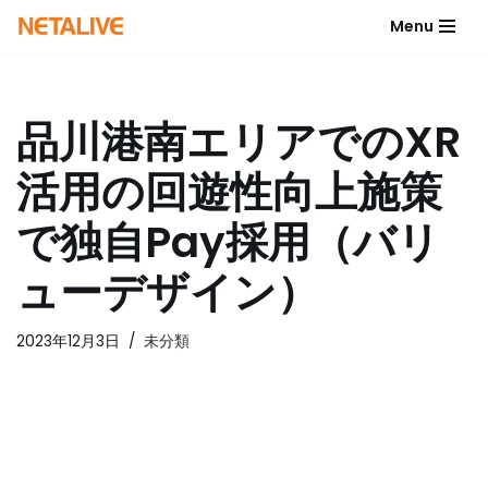
Menu
コ
ン
テ
品川港南エリアでのXR
ン
ツ
活用の回遊性向上施策
へ
ス
で独自Pay採用（バリ
キ
ッ
ューデザイン）
プ
2023年12月3日
未分類