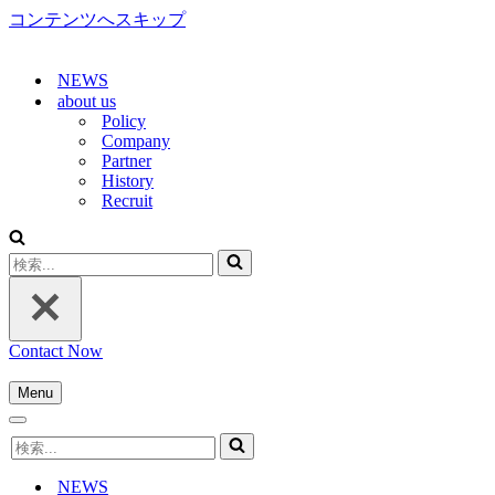
コンテンツへスキップ
NEWS
about us
Policy
Company
Partner
History
Recruit
検
索...
Contact Now
Menu
ナ
ナ
ビ
検
ビ
ゲ
索...
ゲ
ー
NEWS
ー
シ