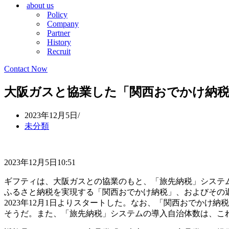
about us
シ
ョ
Policy
ョ
ン
Company
ン
メ
Partner
メ
ニ
History
ニ
ュ
Recruit
ュ
ー
ー
Contact Now
大阪ガスと協業した「関西おでかけ納税
2023年12月5日
未分類
2023年12月5日10:51
ギフティは、大阪ガスとの協業のもと、「旅先納税」システ
ふるさと納税を実現する「関西おでかけ納税」、およびその
2023年12月1日よりスタートした。なお、「関西おでかけ
そうだ。また、「旅先納税」システムの導入自治体数は、これを