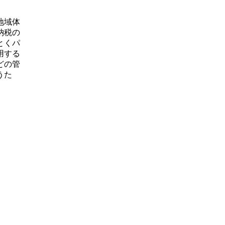
地域体
納税の
とくパ
用する
どの管
うた