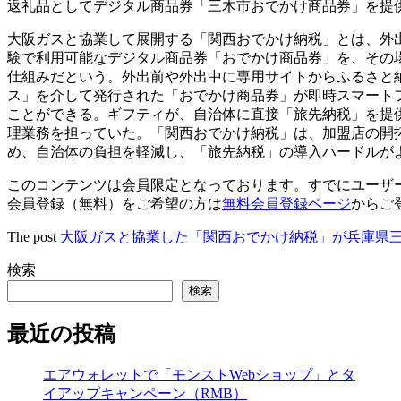
返礼品としてデジタル商品券「三木市おでかけ商品券」を提
大阪ガスと協業して展開する「関西おでかけ納税」とは、外
験で利用可能なデジタル商品券「おでかけ商品券」を、その
仕組みだという。外出前や外出中に専用サイトからふるさと
ス」を介して発行された「おでかけ商品券」が即時スマート
ことができる。ギフティが、自治体に直接「旅先納税」を提
理業務を担っていた。「関西おでかけ納税」は、加盟店の開
め、自治体の負担を軽減し、「旅先納税」の導入ハードルが
このコンテンツは会員限定となっております。すでにユーザ
会員登録（無料）をご希望の方は
無料会員登録ページ
からご
The post
大阪ガスと協業した「関西おでかけ納税」が兵庫県
検索
検索
最近の投稿
エアウォレットで「モンストWebショップ」とタ
イアップキャンペーン（RMB）