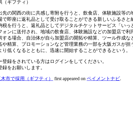
供（ギフティ）
出先の関西の街に共感し寄附を行うと、飲食店、体験施設等の
場で即座に返礼品として受け取ることができる新しいふるさと
納税を行うと、返礼品としてデジタルチケットサービス「いっ
フォンに送付され、地域の飲食店、体験施設などの加盟店で利
供する場合、自治体が自ら加盟店の開拓や精算、ツール作成な
拓や精算、プロモーションなど管理業務の一部を大阪ガスが担
より低くなるとともに、迅速に開始することができるという。
ー登録をされている方はログインをしてください。
登録をお願いします。
三木市で採用（ギフティ）
first appeared on
ペイメントナビ
.