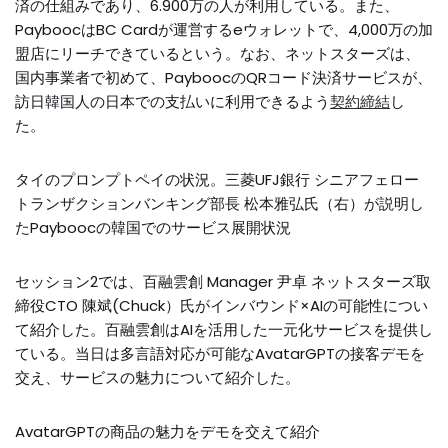
済の仕組みであり、6.900万の人が利用している。また、
PayboocはBC Cardが運営するeウォレットで、4,000万の加
盟店にリーチできているという。なお、ネットスターズは、
国内事業者で初めて、PayboocのQRコード決済サービスが、
訪日韓国人の日本での支払いに利用できるよう
契約締結
し
た。
タイのプロンプトペイの状況。三菱UFJ銀行 シニアフェロー
トランザクションバンキング部長 松本雅弘氏（右）が説明し
たPayboocの韓国でのサービス展開状況
セッション2では、百融雲創 Manager 尹卓 ネットスターズ取
締役CTO 陳斌(Chuck）氏がインバウンド×AIの可能性につい
て紹介した。百融雲創はAIを活用した一元化サービスを提供し
ている。当日は多言語対応が可能なAvatarGPTの接客デモを
交え、サービスの魅力について紹介した。
AvatarGPTの商品の魅力をデモを交えて紹介