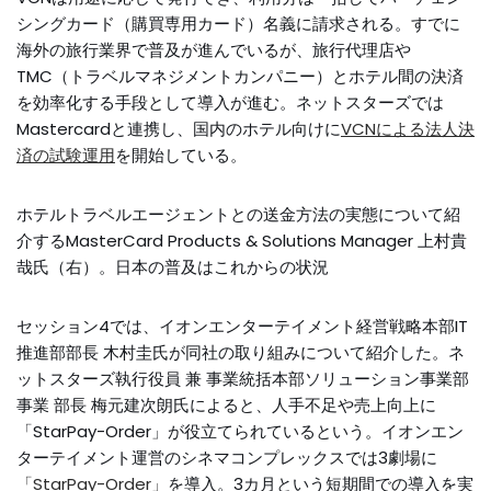
シングカード（購買専用カード）名義に請求される。すでに
海外の旅行業界で普及が進んでいるが、旅行代理店や
TMC（トラベルマネジメントカンパニー）とホテル間の決済
を効率化する手段として導入が進む。ネットスターズでは
Mastercardと連携し、国内のホテル向けに
VCNによる法人決
済の試験運用
を開始している。
ホテルトラベルエージェントとの送金方法の実態について紹
介するMasterCard Products & Solutions Manager 上村貴
哉氏（右）。日本の普及はこれからの状況
セッション4では、イオンエンターテイメント経営戦略本部IT
推進部部長 木村圭氏が同社の取り組みについて紹介した。ネ
ットスターズ執行役員 兼 事業統括本部ソリューション事業部
事業 部長 梅元建次朗氏によると、人手不足や売上向上に
「StarPay-Order」が役立てられているという。イオンエン
ターテイメント運営のシネマコンプレックスでは3劇場に
「StarPay-Order」
を導入。3カ月という短期間での導入を実