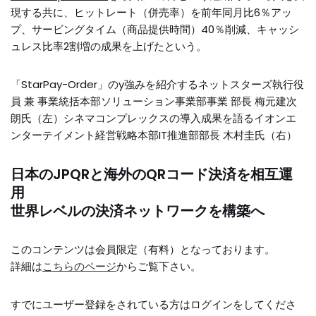
現する共に、ヒットレート（併売率）を前年同月比6％アッ
プ、サービングタイム（商品提供時間）40％削減、キャッシ
ュレス比率2割増の成果を上げたという。
「StarPay-Order」のy強みを紹介するネットスターズ執行役
員 兼 事業統括本部ソリューション事業部事業 部長 梅元建次
朗氏（左）シネマコンプレックスの導入成果を語るイオンエ
ンターテイメント経営戦略本部IT推進部部長 木村圭氏（右）
日本のJPQRと海外のQRコード決済を相互運
用
世界レベルの決済ネットワークを構築へ
このコンテンツは会員限定（有料）となっております。
詳細は
こちらのページ
からご覧下さい。
すでにユーザー登録をされている方は
ログイン
をしてくださ