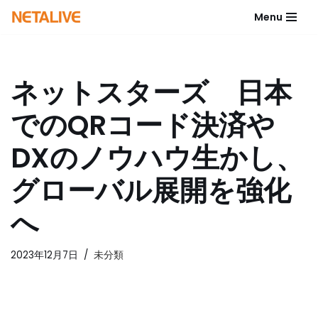
Menu
コ
ン
テ
ネットスターズ 日本
ン
ツ
でのQRコード決済や
へ
ス
DXのノウハウ生かし、
キ
ッ
グローバル展開を強化
プ
へ
2023年12月7日
未分類