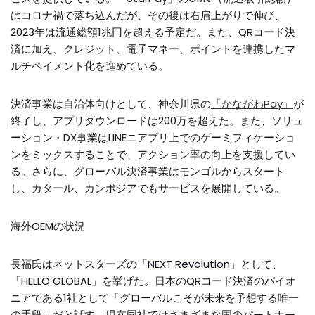
はコロナ禍で落ち込んだが、その後は右肩上がりで伸び、
2023年は流通総額1兆円を超える予定だ。また、QRコード決
済に加え、クレジット、電子マネー、ポイントを連携したマ
ルチペイメント化を進めている。
決済事業は自治体向けとして、神奈川県の
「かながわPay」
が
終了し、アプリダウンロードは200万を超えた。また、ソリュ
ーション・DX事業はLINEニアプリ上でのゲーミフィケーショ
ンをミックスすることで、アクション率の向上を支援してい
る。さらに、グローバル決済事業はモンゴルからスタート
し、カタール、カンボジアでもサービスを展開している。
海外OEMの状況
長福氏はネットスターズの「NEXT Revolution」として、
「HELLO GLOBAL」を挙げた。日本のQRコード決済のパイオ
ニアである1社として「グローバルこそが未来を予想する唯一
の手段」だと話す。現在同社ではさまざまな国のパートナー