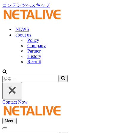
コンテンツへスキップ
NEWS
about us
Policy
Company
Partner
History
Recruit
検
索...
Contact Now
Menu
ナ
ナ
ビ