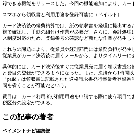
録できる機能をリリースした。今回の機能追加により、カー
スマホから領収書と利用用途を登録可能に（ペイルド）
カード決済後の経費精算では、紙の領収書を経理に提出する
視で確認し、手動の紐付け作業が必要だ。さらに、会計処理
ス制度対応のため、登録番号の確認など新たな作業が発生し
これらの課題により、従業員や経理部門には業務負担が発生
従業員がカード決済後に届くメールから、よりタイムリーに
具体的には、カード決済後すぐに従業員宛に届く領収書提出
と費目の登録ができるようになった。また、決済から1時間
「paild」は領収書に記載された適格請求書発行事業者登録番
間を省くことが可能だという。
費目は、カード利用者が利用用途を申請する際に使う項目であり
税区分の設定ができる。
この記事の著者
ペイメントナビ編集部