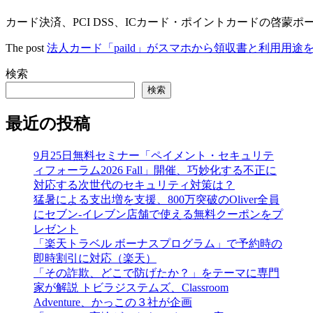
カード決済、PCI DSS、ICカード・ポイントカードの啓蒙ポ
The post
法人カード「paild」がスマホから領収書と利用用
検索
検索
最近の投稿
9月25日無料セミナー「ペイメント・セキュリテ
ィフォーラム2026 Fall」開催、巧妙化する不正に
対応する次世代のセキュリティ対策は？
猛暑による支出増を支援、800万突破のOliver全員
にセブン‐イレブン店舗で使える無料クーポンをプ
レゼント
「楽天トラベル ボーナスプログラム」で予約時の
即時割引に対応（楽天）
「その詐欺、どこで防げたか？」をテーマに専門
家が解説 トビラジステムズ、Classroom
Adventure、かっこの３社が企画