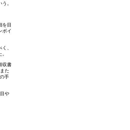
いう。
細を目
ンボイ
べく、
た。
領収書
。また
業の手
科目や