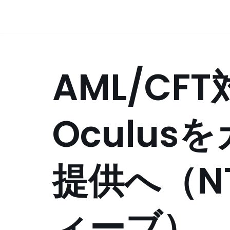
コ
ン
テ
AML/CF
ン
ツ
へ
ス
Oculus
キ
ッ
プ
提供へ（N
ィーブ）