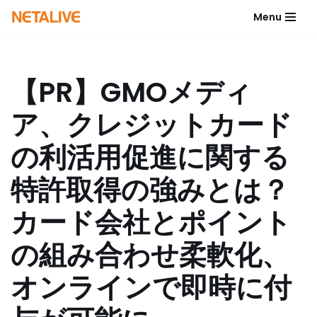
Menu
コ
ン
テ
【PR】GMOメディ
ン
ツ
ア、クレジットカード
へ
ス
の利活用促進に関する
キ
ッ
特許取得の強みとは？
プ
カード会社とポイント
の組み合わせ柔軟化、
オンラインで即時に付