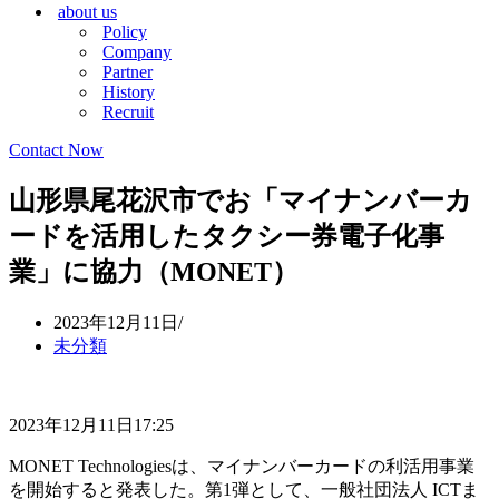
about us
シ
ョ
Policy
ョ
ン
Company
ン
メ
Partner
メ
ニ
History
ニ
ュ
Recruit
ュ
ー
ー
Contact Now
山形県尾花沢市でお「マイナンバーカ
ードを活用したタクシー券電子化事
業」に協力（MONET）
2023年12月11日
未分類
2023年12月11日17:25
MONET Technologiesは、マイナンバーカードの利活用事業
を開始すると発表した。第1弾として、一般社団法人 ICTま