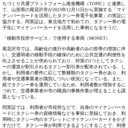
ちづくり共通プラットフォーム推進機構（TOPIC）と連携し
て、山形県の尾花沢市が2023年12月11日から実施する「マイ
ナンバーカードを活用したタクシー券電子化事業」の実証に
協力する。同実証は、東北地方で初めての、タクシー券の電
子化にマイナンバーカードを活用した事例となるそうだ。
「移動市役所サービス」で使用する車両（MONET）
尾花沢市では、高齢化の進行や高齢者のみの世帯の増加に伴
い、交通弱者の移動手段の確保のために公共交通の利便性を
向上させることが求められており、対策の1つとしてタクシ
ーの運賃が割引されるタクシー割引券が配布されている。し
かし、利用者の要件に応じて数種類のタクシー券があり、利
用者や交通事業者が識別しづらい状況になっている。また、
紙でタクシー券を運用しているため、利用者数が増加するに
つれて、交通事業者や市の職員の事務作業が増えることも課
題となっている。
同実証では、利用者が市役所などで、自身のマイナンバーカ
ードにタクシー券の資格情報などを事前に登録しておき、利
用時にタクシー内のタブレットにマイナンバーカードをかざ
すだけで、タクシー券が利用できるようにすることで、利便