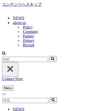
コンテンツへスキップ
NEWS
about us
Policy
Company
Partner
History
Recruit
検
索...
Contact Now
Menu
ナ
ナ
ビ
検
ビ
ゲ
索...
ゲ
ー
NEWS
ー
シ