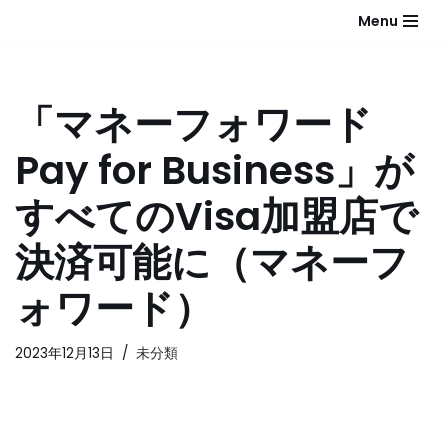
Menu
コ
ン
テ
「マネーフォワード
ン
ツ
Pay for Business」が
へ
ス
すべてのVisa加盟店で
キ
ッ
決済可能に（マネーフ
プ
ォワード）
2023年12月13日
未分類