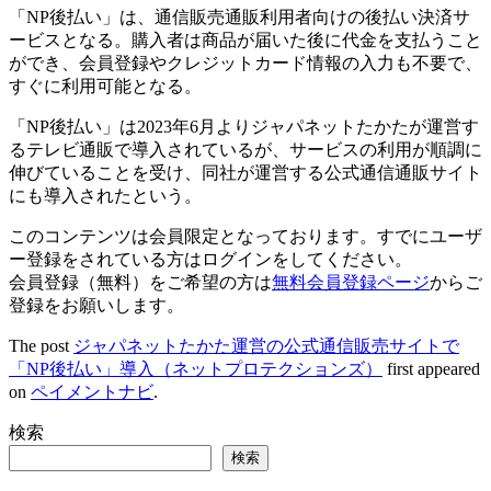
「NP後払い」は、通信販売通販利用者向けの後払い決済サ
ービスとなる。購入者は商品が届いた後に代金を支払うこと
ができ、会員登録やクレジットカード情報の入力も不要で、
すぐに利用可能となる。
「NP後払い」は2023年6月よりジャパネットたかたが運営す
るテレビ通販で導入されているが、サービスの利用が順調に
伸びていることを受け、同社が運営する公式通信通販サイト
にも導入されたという。
このコンテンツは会員限定となっております。すでにユーザ
ー登録をされている方はログインをしてください。
会員登録（無料）をご希望の方は
無料会員登録ページ
からご
登録をお願いします。
The post
ジャパネットたかた運営の公式通信販売サイトで
「NP後払い」導入（ネットプロテクションズ）
first appeared
on
ペイメントナビ
.
検索
検索