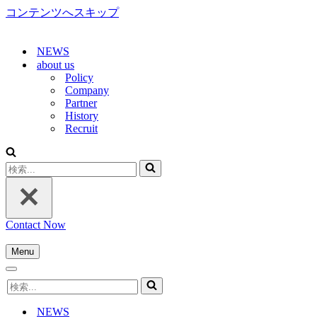
コンテンツへスキップ
NEWS
about us
Policy
Company
Partner
History
Recruit
検
索...
Contact Now
Menu
ナ
ナ
ビ
検
ビ
ゲ
索...
ゲ
ー
NEWS
ー
シ