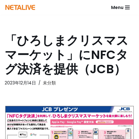
Menu
コ
ン
テ
「ひろしまクリスマス
ン
ツ
マーケット」にNFCタ
へ
ス
グ決済を提供（JCB）
キ
ッ
2023年12月14日
未分類
プ