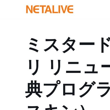
コ
ン
テ
ン
ミスター
ツ
へ
ス
リ リニュ
キ
ッ
プ
典プログ