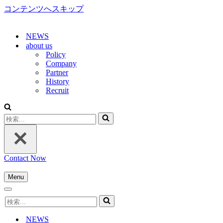
コンテンツへスキップ
NEWS
about us
Policy
Company
Partner
History
Recruit
検
索...
Contact Now
Menu
ナ
ナ
ビ
検
ビ
ゲ
索...
ゲ
ー
NEWS
ー
シ