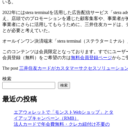
いる。
2022年にはstera terminalを活用した広告配信サービス「ster
え、店頭でのプロモーションを通じた顧客集客や、事業者が抱える
事業者にさらに活用してもらうために、三井住友カードは、
とが必要と考えていた。
オールインワン決済端末「stera terminal（ステラターミナル）」（
このコンテンツは会員限定となっております。すでにユーザ
会員登録（無料）をご希望の方は
無料会員登録ページ
からご
The post
三井住友カードがカスタマーサクセスソリューションとして
検索
検索
最近の投稿
エアウォレットで「モンストWebショップ」とタ
イアップキャンペーン（RMB）
法人カードで年会費無料・クレカ紐付け不要の