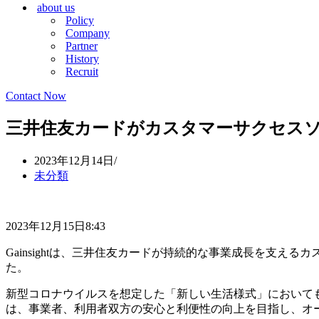
about us
シ
ョ
Policy
ョ
ン
Company
ン
メ
Partner
メ
ニ
History
ニ
ュ
Recruit
ュ
ー
ー
Contact Now
三井住友カードがカスタマーサクセスソリュ
2023年12月14日
未分類
2023年12月15日8:43
Gainsightは、三井住友カードが持続的な事業成長を支えるカ
た。
新型コロナウイルスを想定した「新しい生活様式」において
は、事業者、利用者双方の安心と利便性の向上を目指し、オールイン