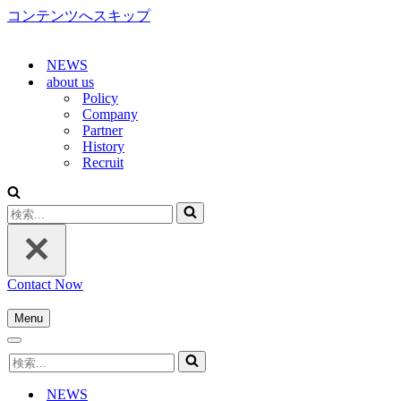
コンテンツへスキップ
NEWS
about us
Policy
Company
Partner
History
Recruit
検
索...
Contact Now
Menu
ナ
ナ
ビ
検
ビ
ゲ
索...
ゲ
ー
NEWS
ー
シ