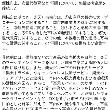
便性向上、次世代教育など7項目において、包括連携協定を
締結した。
同協定に基づき、楽天と備前市は、①市産品の販売拡大・プ
ロモーションに関すること、②市内事業者のEC化に関する
こと、③観光促進に関すること、④ふるさと納税の推進に関
すること、⑤DXを通じた市民の利便性に関すること、⑥次
世代教育に関すること、⑦その他、本協定の目的達成に寄与
する活動に関すること、の7項目において連携および協働す
る。
具体的には、備前焼などの市産品の販売拡大を目的に、楽天
のマーケティングデータを活用した施策立案による関係人口
創出に取り組む。また、楽天グループの旅行予約サービス
「楽天トラベル」やキャッシュレス決済サービス「楽天ペ
イ」アプリなどと連携し、市内への観光促進および地域経済
の活性化を図る。さらに、「楽天モバイル」のサポートのも
とで行うスマートフォン貸与事業や、ポイントを貯めながら
健康管理ができるアプリ「楽天ヘルスケア」と連携したウォ
ークラリーイベントなど、DXを通じた市民の利便性向上を
目的とした施策に加えて、市内の生徒や学生を対象に、市産
品を題材としたEC販売セミナーを実施するなど次世代教育