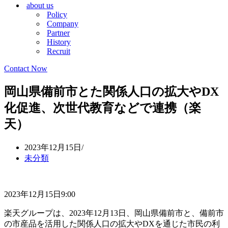
about us
シ
ョ
Policy
ョ
ン
Company
ン
メ
Partner
メ
ニ
History
ニ
ュ
Recruit
ュ
ー
ー
Contact Now
岡山県備前市とた関係人口の拡大やDX
化促進、次世代教育などで連携（楽
天）
2023年12月15日
未分類
2023年12月15日9:00
楽天グループは、2023年12月13日、岡山県備前市と、備前市
の市産品を活用した関係人口の拡大やDXを通じた市民の利