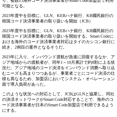
り、複数の海外コード決済事業者がSmart Code加盟店で利用
可能となる。
2023年度中を目標に、GLN、KEBハナ銀行、KB國民銀行の
韓国コード決済事業者の取り扱いを開始（JCB）
2023年度中を目標に、GLN、KEBハナ銀行、KB國民銀行の
韓国コード決済事業者の取り扱いを開始する。Smart Codeに
おける海外のコード決済事業者対応はタイのカシコン銀行に
続き、2例目の案件となるそうだ。
2023年に入り、インバウンド渡航が急速に回復するなか、ア
ジア地域からの渡航者が、同年1～10月累計で約8割に上る状
況だ。アジア地域のコード決済をインバウンド消費へ取り込
むニーズも高まりつつあるが、事業者ごとにコード決済の仕
様も異なるため、加盟店においてシステム・オペレーション
面で導入負荷があった。
このような状況への対応として、JCBはGLNと協業し、同社
の決済ネットワークがSmart Code対応することで、海外のコ
ード決済事業者が日本のSmart Code加盟店で利用できるよう
にする。