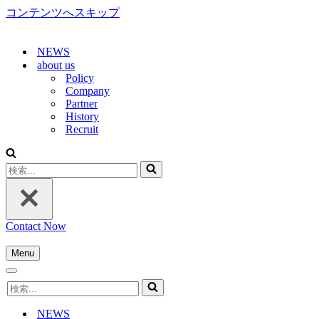
コンテンツへスキップ
NEWS
about us
Policy
Company
Partner
History
Recruit
検
索...
Contact Now
Menu
ナ
ナ
ビ
検
ビ
ゲ
索...
ゲ
ー
NEWS
ー
シ