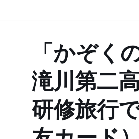
コ
ン
テ
「かぞく
ン
ツ
へ
ス
滝川第二
キ
ッ
プ
研修旅行
友カード