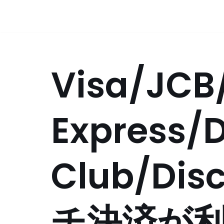
コ
ン
テ
Visa/JCB
ン
ツ
へ
ス
Express/D
キ
ッ
プ
Club/Di
チ決済が