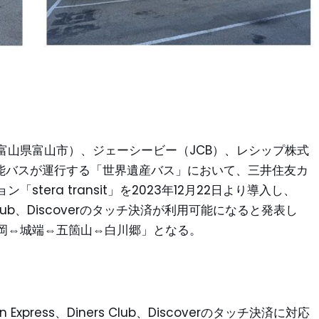
富山県富山市）、ジェーシービー（JCB）、レシップ株式
越能バスが運行する「世界遺産バス」において、三井住友カ
era transit」を2023年12月22日より導入し、
ners Club、Discoverのタッチ決済が利用可能になると発表し
岡⇔城端⇔五箇山⇔白川郷」となる。
Express、Diners Club、Discoverのタッチ決済に対応