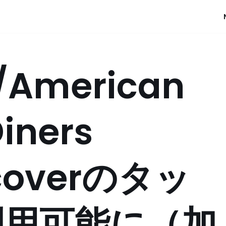
/American
iners
scoverのタッ
利用可能に（加