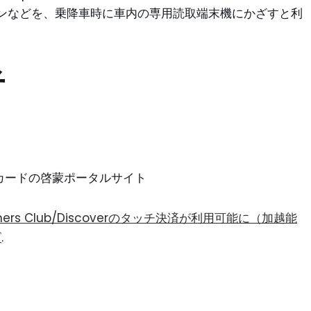
ンなどを、乗降車時に車内の専用読取端末機にかざすと利
者
ントカードの啓蒙ポータルサイト
ss/Diners Club/Discoverのタッチ決済が利用可能に（加越能
ビ
.