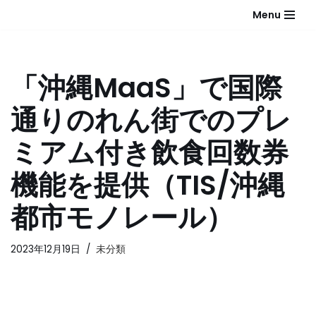
Menu
コ
ン
テ
「沖縄MaaS」で国際
ン
ツ
通りのれん街でのプレ
へ
ス
ミアム付き飲食回数券
キ
ッ
機能を提供（TIS/沖縄
プ
都市モノレール）
2023年12月19日
未分類