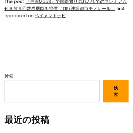
The post
「沖縄MaaS」で国際通りのれん街でのプレミアム
付き飲食回数券機能を提供（TIS/沖縄都市モノレール）
first
appeared on
ペイメントナビ
.
検索
検
索
最近の投稿