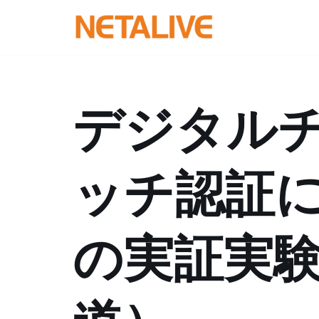
コ
ン
テ
ン
デジタル
ツ
へ
ス
ッチ認証
キ
ッ
プ
の実証実