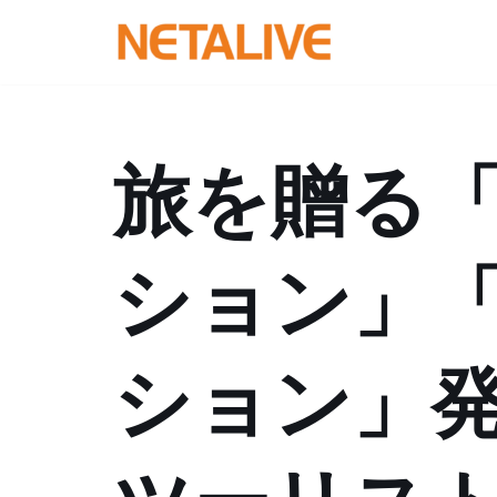
コ
ン
テ
ン
旅を贈る
ツ
へ
ス
ション」
キ
ッ
プ
ション」