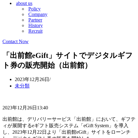
about us
シ
ョ
Policy
ョ
ン
Company
ン
メ
Partner
メ
ニ
History
ニ
ュ
Recruit
ュ
ー
ー
Contact Now
「出前館eGift」サイトでデジタルギフ
ト券の販売開始（出前館）
2023年12月26日
未分類
2023年12月26日13:40
出前館は、デリバリーサービス「出前館」において、ギフテ
ィが展開するeギフト販売システム「eGift System」を導入
し、2023年12月22日より「出前館eGift」サイトをローンチ