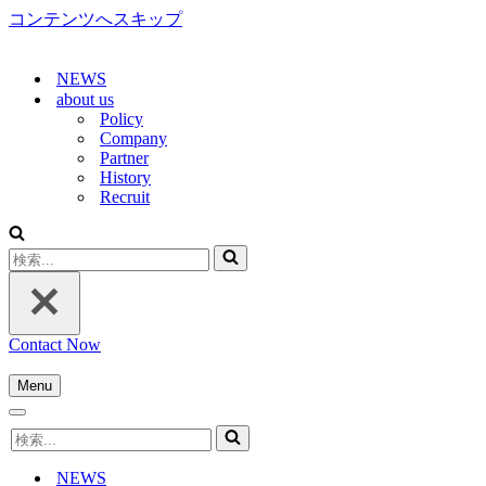
コンテンツへスキップ
NEWS
about us
Policy
Company
Partner
History
Recruit
検
索...
Contact Now
Menu
ナ
ナ
ビ
検
ビ
ゲ
索...
ゲ
ー
NEWS
ー
シ