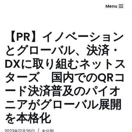
Menu
コ
ン
テ
【PR】イノベーション
ン
ツ
とグローバル、決済・
へ
ス
DXに取り組むネットス
キ
ッ
ターズ 国内でのQRコ
プ
ード決済普及のパイオ
ニアがグローバル展開
を本格化
2023年12月26日
未分類