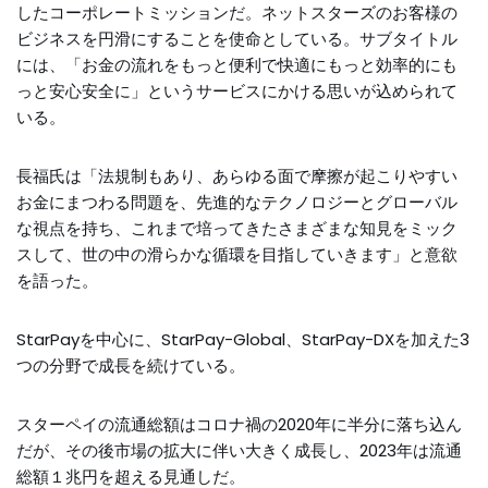
したコーポレートミッションだ。ネットスターズのお客様の
ビジネスを円滑にすることを使命としている。サブタイトル
には、「お金の流れをもっと便利で快適にもっと効率的にも
っと安心安全に」というサービスにかける思いが込められて
いる。
長福氏は「法規制もあり、あらゆる面で摩擦が起こりやすい
お金にまつわる問題を、先進的なテクノロジーとグローバル
な視点を持ち、これまで培ってきたさまざまな知見をミック
スして、世の中の滑らかな循環を目指していきます」と意欲
を語った。
StarPayを中心に、StarPay-Global、StarPay-DXを加えた3
つの分野で成長を続けている。
スターペイの流通総額はコロナ禍の2020年に半分に落ち込ん
だが、その後市場の拡大に伴い大きく成長し、2023年は流通
総額１兆円を超える見通しだ。