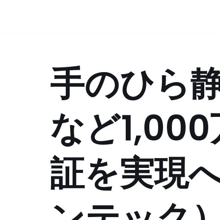
コ
ン
テ
手のひら
ン
ツ
へ
ス
など1,00
キ
ッ
プ
証を実現
ンテック