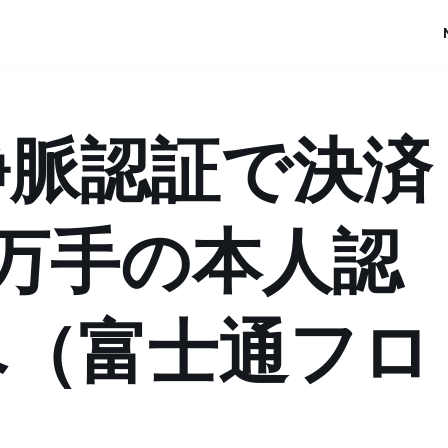
静脈認証で決済
0万手の本人認
へ（富士通フロ
）